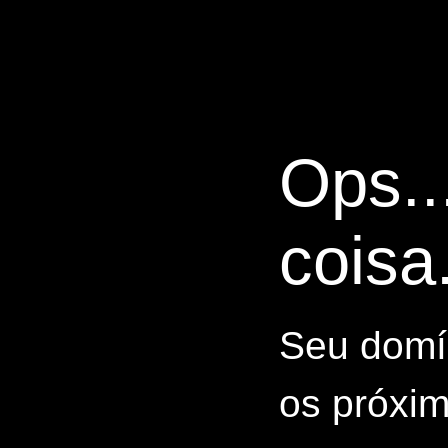
Ops..
coisa.
Seu domín
os próxim