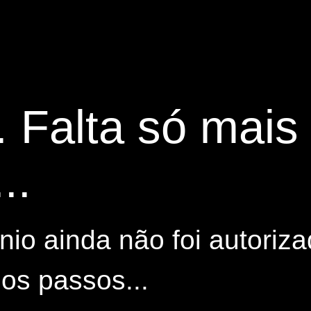
. Falta só mai
..
io ainda não foi autoriza
os passos...