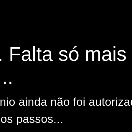
. Falta só mai
..
io ainda não foi autoriza
os passos...