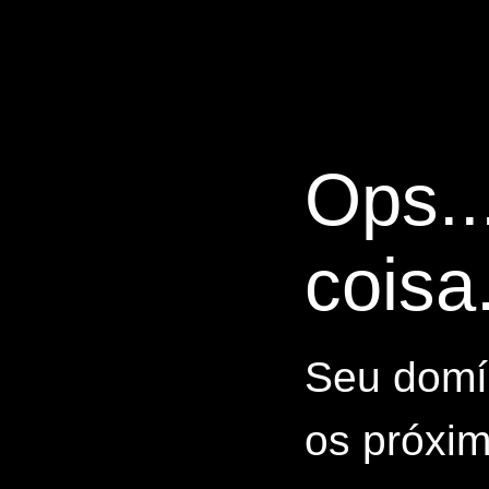
Ops..
coisa.
Seu domín
os próxim