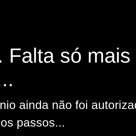
. Falta só mai
..
io ainda não foi autoriza
os passos...