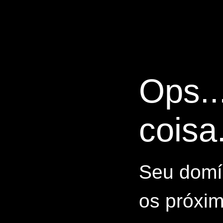
Ops..
coisa.
Seu domín
os próxim