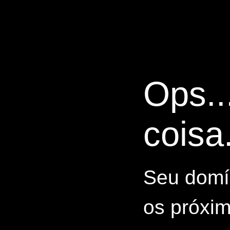
Ops..
coisa.
Seu domín
os próxim