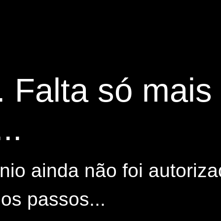
. Falta só mai
..
io ainda não foi autoriza
os passos...