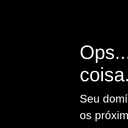
Ops..
coisa.
Seu domín
os próxim