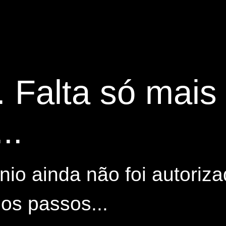
. Falta só mai
..
io ainda não foi autoriza
os passos...