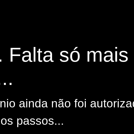
. Falta só mai
..
io ainda não foi autoriza
os passos...