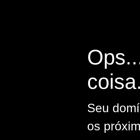
Ops..
coisa.
Seu domín
os próxim