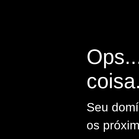
Ops..
coisa.
Seu domín
os próxim