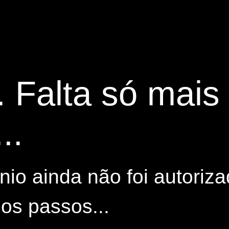
. Falta só mai
..
io ainda não foi autoriza
os passos...